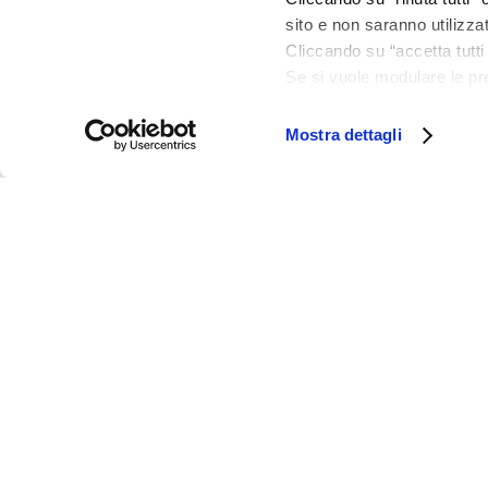
sito e non saranno utilizza
Cliccando su “accetta tutti 
Se si vuole modulare le pr
policy e cookie policy.
Mostra dettagli
Frasassi
Our story