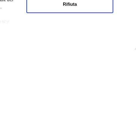
Rifiuta
.
ivacy
Re.Friends
Re.friends project
Re.Educate