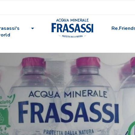
rasassi's
Re.Friend
orld