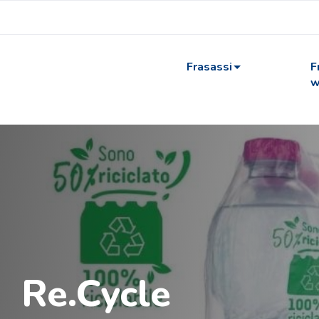
Frasassi
F
w
Re.Cycle