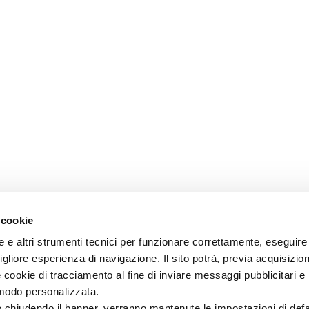
 cookie
ie e altri strumenti tecnici per funzionare correttamente, eseguire 
igliore esperienza di navigazione. Il sito potrà, previa acquisizio
 cookie di tracciamento al fine di inviare messaggi pubblicitari 
n modo personalizzata.
” o chiudendo il banner, verranno mantenute le impostazioni di defa