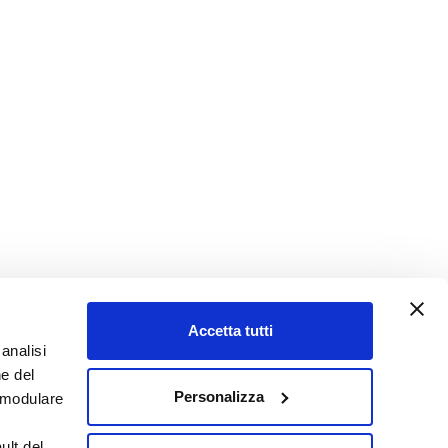
Accetta tutti
analisi
ne del
Personalizza
e modulare
ult del