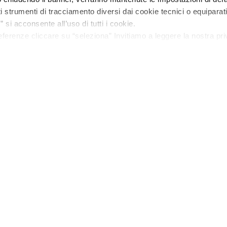
ti strumenti di tracciamento diversi dai cookie tecnici o equiparati
” si acconsente all’uso di tutti i cookie.
eferenze cliccare su “seleziona” Invitiamo a leggere la nostra pr
Frasassi's world
Responsability
Nature that protects