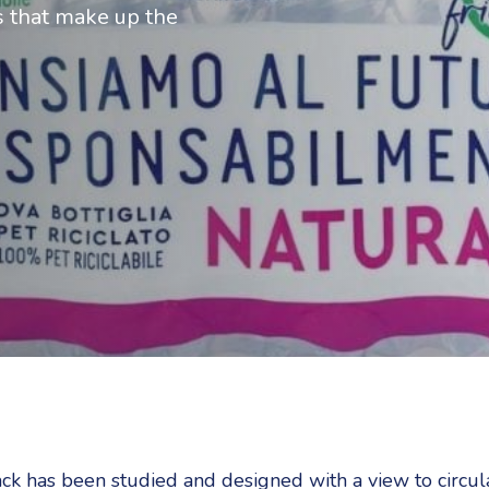
s that make up the
k has been studied and designed with a view to circul