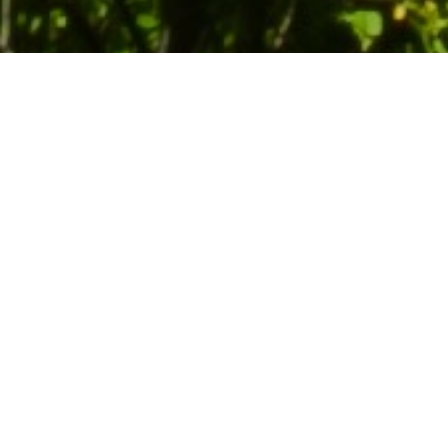
The Park is a shining jewel of
biodiversity: thanks to its 105
species of nesting birds, 40
mammals, 29 reptiles and
amphibians and over 1,250
species of vegetation.