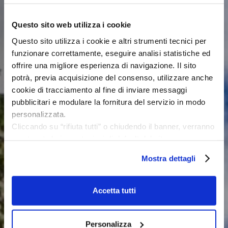
Questo sito web utilizza i cookie
Questo sito utilizza i cookie e altri strumenti tecnici per
funzionare correttamente, eseguire analisi statistiche ed
offrire una migliore esperienza di navigazione. Il sito
potrà, previa acquisizione del consenso, utilizzare anche
cookie di tracciamento al fine di inviare messaggi
pubblicitari e modulare la fornitura del servizio in modo
personalizzata.
Cliccando su “rifiuta tutti” o chiudendo il banner, verranno
mantenute le impostazioni di default del sito e non
saranno utilizzati strumenti di tracciamento diversi dai
Mostra dettagli
cookie tecnici o equiparati.
Cliccando su “accetta tutti ” si acconsente all’uso di tutti i
cookie.
Accetta tutti
Se si vuole modulare le preferenze cliccare su
“seleziona” Invitiamo a leggere la nostra privacy policy e
cookie policy.
Personalizza