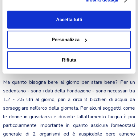
cookie tecnici o equiparati.
disidratazione cronica anche di lieve entità, come purtroppo
Cliccando su “accetta tutti ” si acconsente all’uso di tutti i
accade frequentemente nella popolazione anziana e nei
cookie.
Accetta tutti
Se si vuole modulare le preferenze cliccare su
soggetti fragili - mediamente l’80% degli anziani in Italia -
“seleziona” Invitiamo a leggere la nostra privacy policy e
predispone a una risposta immunitaria ridotta nei confronti di
cookie policy.
Personalizza
agenti patogeni esterni; inoltre l’idratazione deve essere il più
possibile di qualità con acqua stabile nella sua composizione
da fonti pure e non contaminate per limitare al massimo una
Rifiuta
ulteriore riduzione della capacità di
risposta immunitaria
».
Ma quanto bisogna bere al giorno per stare bene? Per un
sedentario - sono i dati della Fondazione - sono necessari tra
1.2 - 2.5 litri al giorno, pari a circa 8 bicchieri di acqua da
sorseggiare nell’arco della giornata. Per alcuni soggetti, come
le donne in gravidanza e durante l’allattamento l’acqua è poi
particolarmente importante in quanto assicura l’omeostasi
generale di 2 organismi ed è auspicabile bere almeno