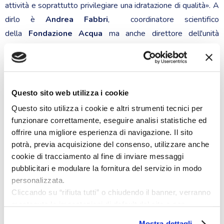
attività e soprattutto privilegiare una idratazione di qualità». A
dirlo è
Andrea Fabbri
, coordinatore scientifico
della
Fondazione Acqua
ma anche direttore dell'unità
operativa transmurale di endocrinologia all'ospedale
"Cto Alesini" e docente del dipartimento Medicina dei
sistemi presso l’Università di
Roma Tor Vergata
. Idratarsi,
quindi, anche per combattere il
Covid 19.
Vediamo
Questo sito web utilizza i cookie
perché: «L'acqua - afferma il professore - è essenziale per la
Questo sito utilizza i cookie e altri strumenti tecnici per
vita e per la salute in genere. L’acqua è così importante che il
funzionare correttamente, eseguire analisi statistiche ed
nostro corpo è in realtà uno specifico sistema di gestione
offrire una migliore esperienza di navigazione. Il sito
potrà, previa acquisizione del consenso, utilizzare anche
della siccità in atto per prevenire la disidratazione e garantire
cookie di tracciamento al fine di inviare messaggi
la sopravvivenza».
pubblicitari e modulare la fornitura del servizio in modo
personalizzata.
Il corpo umano è composto in
larga parte
di acqua e per
Cliccando su “rifiuta tutti” o chiudendo il banner, verranno
questo: «Una idratazione appropriata è necessaria e
mantenute le impostazioni di default del sito e non
auspicabile per mantenere alte le difese immunitarie,
saranno utilizzati strumenti di tracciamento diversi dai
imprescindibile in tempo di
pandemia
. Infatti una
Mostra dettagli