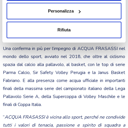
e scorre arricchendosi di preziosi minerali e micro elementi che
“seleziona” Invitiamo a leggere la nostra privacy policy e
cookie policy.
Personalizza
aiutano a mantenere sempre un corretto stato di idratazione:
un equilibrio adatto a tutti, dai più piccoli ai più grandi, a
maggior ragione quindi per gli sportivi, siano professionisti o
Rifiuta
dilettanti.
Una conferma in più per l’impegno di ACQUA FRASASSI nel
mondo dello sport, avviato nel 2018, che oltre al ciclismo
spazia dal calcio alla pallavolo, al basket, con le top di serie
Parma Calcio, Sir Safety Volley Perugia e la Janus Basket
Fabriano. E alla presenza come acqua ufficiale in importanti
finali della massima serie del campionato italiano della Lega
Pallavolo Serie A, della Supercoppa di Volley Maschile e le
finali di Coppa Italia.
“
ACQUA FRASASSI è vicina allo sport, perché ne condivide
tutti i valori di tenacia, passione e spirito di squadra a